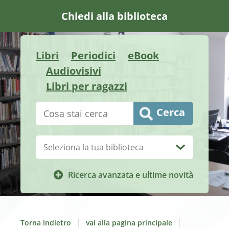
Chiedi alla biblioteca
Libri
Periodici
eBook
Audiovisivi
Libri per ragazzi
Cerca su "Catalogo"
Cerca
Biblioteca:
Ricerca avanzata e ultime novità
Torna indietro
vai alla pagina principale