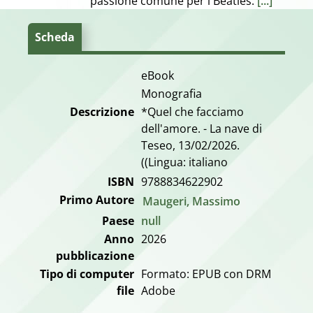
passione comune per i Beatles.
[...]
Scheda
eBook
Monografia
Descrizione
*Quel che facciamo
dell'amore. - La nave di
Teseo, 13/02/2026.
((Lingua: italiano
ISBN
9788834622902
Primo Autore
Maugeri, Massimo
Paese
null
Anno
2026
pubblicazione
Tipo di computer
Formato: EPUB con DRM
file
Adobe