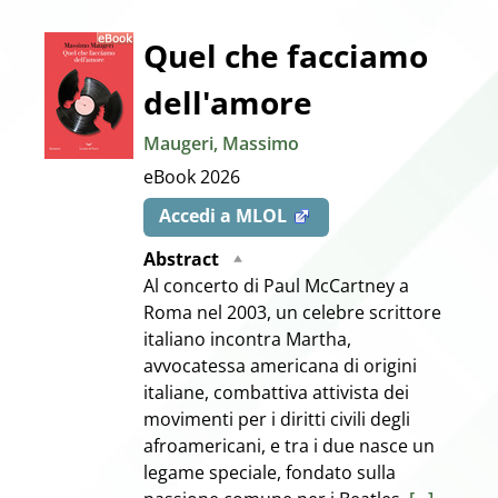
Dettaglio
Quel che facciamo
dell'amore
del
Maugeri, Massimo
documento
eBook
2026
Accedi a MLOL
Abstract
Al concerto di Paul McCartney a
Roma nel 2003, un celebre scrittore
italiano incontra Martha,
avvocatessa americana di origini
italiane, combattiva attivista dei
movimenti per i diritti civili degli
afroamericani, e tra i due nasce un
legame speciale, fondato sulla