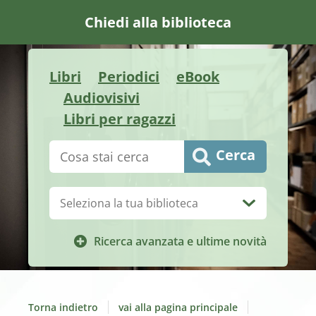
Chiedi alla biblioteca
Libri
Periodici
eBook
Audiovisivi
Libri per ragazzi
Cerca su "Catalogo"
Cerca
Biblioteca:
Ricerca avanzata e ultime novità
Torna indietro
vai alla pagina principale