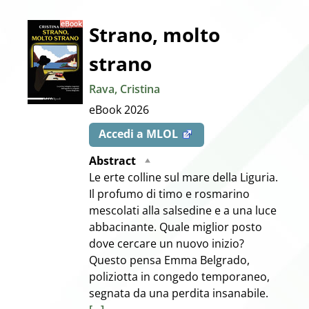
Dettaglio
Strano, molto
strano
del
Rava, Cristina
documento
eBook
2026
Accedi a MLOL
Abstract
Le erte colline sul mare della Liguria.
Il profumo di timo e rosmarino
mescolati alla salsedine e a una luce
abbacinante. Quale miglior posto
dove cercare un nuovo inizio?
Questo pensa Emma Belgrado,
poliziotta in congedo temporaneo,
segnata da una perdita insanabile.