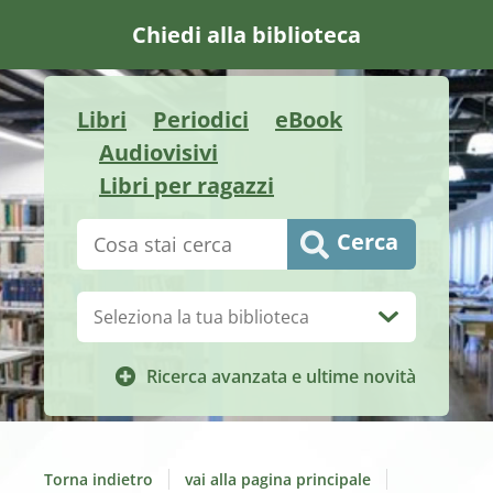
Chiedi alla biblioteca
Libri
Periodici
eBook
Audiovisivi
Libri per ragazzi
Cerca su "Catalogo"
Cerca
Biblioteca:
Ricerca avanzata e ultime novità
Torna indietro
vai alla pagina principale