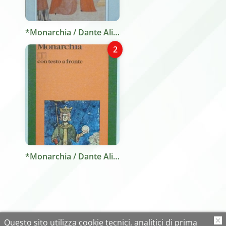
*Monarchia / Dante Alighieri ; a cura di Maurizio Pizzica ; introduzione di Giorgio Petrocchi. - Milano : Biblioteca universale Rizzoli, 1988. - 419 p., [4] p. di tav. : ill. ; 18 cm. ((Trad. italiana a fronte.
2
*Monarchia / Dante Alighieri ; introduzione, traduzione e note di Federico Sanguineti. - Milano : Garzanti, 1985. - XXIII, 162 p. : 1 ritr. ; 18 cm. ((Testo orig. a fronte.
Questo sito utilizza cookie tecnici, analitici di prima
O