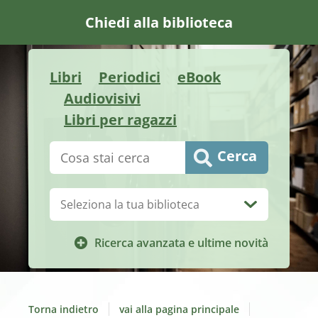
Chiedi alla biblioteca
Libri
Periodici
eBook
Audiovisivi
Libri per ragazzi
Cerca su "Catalogo"
Cerca
Biblioteca:
Ricerca avanzata e ultime novità
Torna indietro
vai alla pagina principale