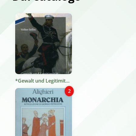
*Gewalt und Legitimität : die europäische Monarchie im Zeitalter der Revolutionen / Volker Sellin. - München : Oldenbourg, 2011. - 345 p. : ill. ; 23 cm
2