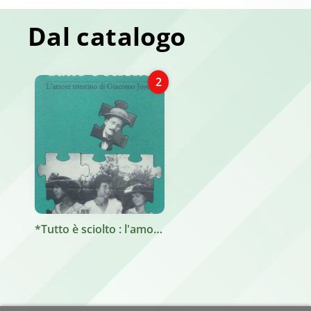
Dal catalogo
2
*Tutto è sciolto : l'amore triestino di Giacomo Joyce / Roberto Curci. - Trieste : LINT, 1996. - 125 p., \8! c. di tav. : ill. ; 21 cm.