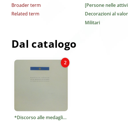
Broader term
[Persone nelle attivit
Related term
Decorazioni al valor
Militari
Dal catalogo
2
*Discorso alle medaglie d'oro al valor militare d'Italia / Gianni Bartoli. - Trieste : Tip. Moderna, [195.]. - 16 p. : ill. ; 21 cm.