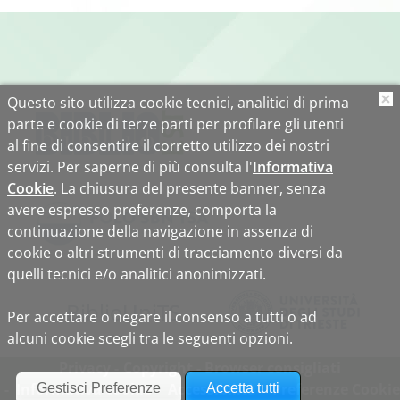
Questo sito utilizza cookie tecnici, analitici di prima
O
parte e cookie di terze parti per profilare gli utenti
al fine di consentire il corretto utilizzo dei nostri
servizi. Per saperne di più consulta l'
Informativa
Cookie
. La chiusura del presente banner, senza
avere espresso preferenze, comporta la
continuazione della navigazione in assenza di
cookie o altri strumenti di tracciamento diversi da
quelli tecnici e/o analitici anonimizzati.
Biblio
Uni
TS
Per accettare o negare il consenso a tutti o ad
alcuni cookie scegli tra le seguenti opzioni.
Privacy
Copyright
Browser consigliati
Informativa cookie
Accessibilità
Preferenze Cookie