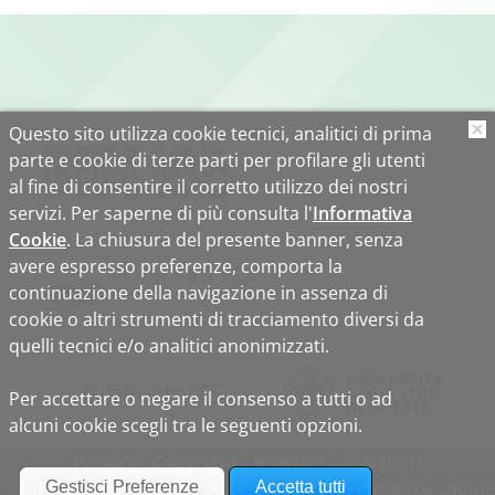
Questo sito utilizza cookie tecnici, analitici di prima
O
parte e cookie di terze parti per profilare gli utenti
al fine di consentire il corretto utilizzo dei nostri
servizi. Per saperne di più consulta l'
Informativa
Cookie
. La chiusura del presente banner, senza
avere espresso preferenze, comporta la
continuazione della navigazione in assenza di
cookie o altri strumenti di tracciamento diversi da
quelli tecnici e/o analitici anonimizzati.
Biblio
Uni
TS
Per accettare o negare il consenso a tutti o ad
alcuni cookie scegli tra le seguenti opzioni.
Privacy
Copyright
Browser consigliati
Informativa cookie
Accessibilità
Preferenze Cookie