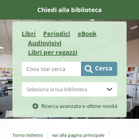
Chiedi alla biblioteca
Libri
Periodici
eBook
Audiovisivi
Libri per ragazzi
Cerca su "Catalogo"
Cerca
Biblioteca:
Ricerca avanzata e ultime novità
Torna indietro
vai alla pagina principale