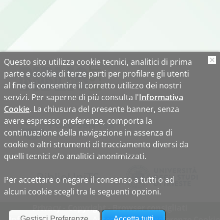
Questo sito utilizza cookie tecnici, analitici di prima
O
parte e cookie di terze parti per profilare gli utenti
al fine di consentire il corretto utilizzo dei nostri
servizi. Per saperne di più consulta l'
Informativa
Cookie
. La chiusura del presente banner, senza
avere espresso preferenze, comporta la
continuazione della navigazione in assenza di
cookie o altri strumenti di tracciamento diversi da
quelli tecnici e/o analitici anonimizzati.
Biblio
Uni
TS
Per accettare o negare il consenso a tutti o ad
alcuni cookie scegli tra le seguenti opzioni.
Privacy
Copyright
Browser consigliati
Informativa cookie
Accessibilità
Preferenze Cookie