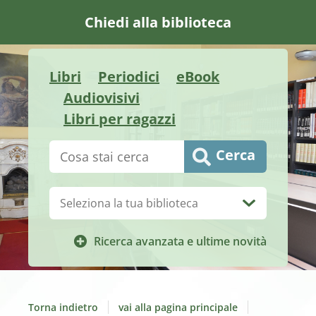
Chiedi alla biblioteca
Libri
Periodici
eBook
Audiovisivi
Libri per ragazzi
Cerca su "Catalogo"
Cerca
Biblioteca:
Ricerca avanzata e ultime novità
Torna indietro
vai alla pagina principale