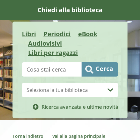
Chiedi alla biblioteca
Libri
Periodici
eBook
Audiovisivi
Libri per ragazzi
Cerca su "Catalogo"
Cerca
Biblioteca:
Ricerca avanzata e ultime novità
Torna indietro
vai alla pagina principale