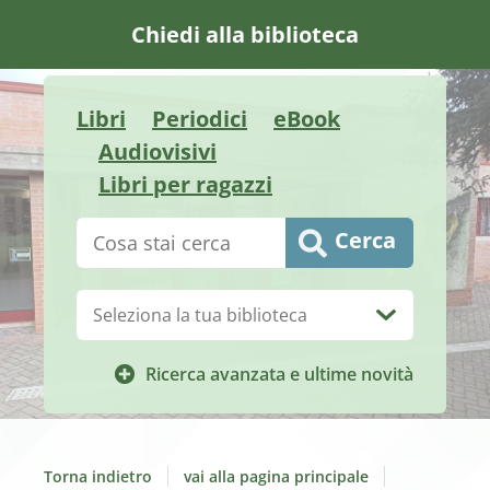
Chiedi alla biblioteca
Libri
Periodici
eBook
Audiovisivi
Libri per ragazzi
Cerca su "Catalogo"
Cerca
Biblioteca:
Ricerca avanzata e ultime novità
Torna indietro
vai alla pagina principale