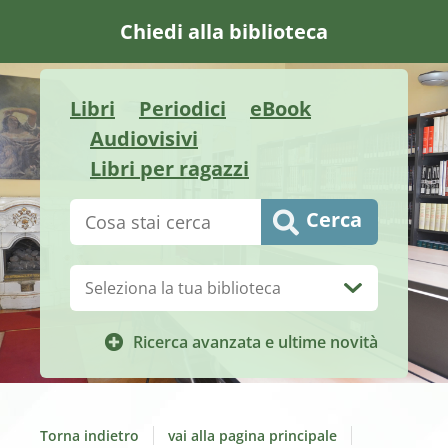
Chiedi alla biblioteca
Libri
Periodici
eBook
Audiovisivi
Libri per ragazzi
Cerca su "Catalogo"
Cerca
Biblioteca:
Ricerca avanzata e ultime novità
Torna indietro
vai alla pagina principale