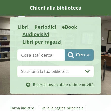
Chiedi alla biblioteca
Libri
Periodici
eBook
Audiovisivi
Libri per ragazzi
Cerca su "Catalogo"
Cerca
Biblioteca:
Ricerca avanzata e ultime novità
Torna indietro
vai alla pagina principale