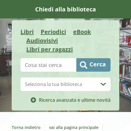
Chiedi alla biblioteca
Libri
Periodici
eBook
Audiovisivi
Libri per ragazzi
Cerca su "Catalogo"
Cerca
Biblioteca:
Ricerca avanzata e ultime novità
Torna indietro
vai alla pagina principale