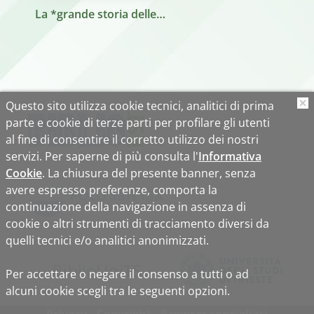
La *grande storia delle Crociate / Jean Richard ; traduzione di Maria Pia Vigoriti. - Milano : Il Giornale, [2005?]. - 2 v. (803 p. compless.) ; 22 cm. ((Ed. speciale per Il Giornale.
Questo sito utilizza cookie tecnici, analitici di prima
O
parte e cookie di terze parti per profilare gli utenti
al fine di consentire il corretto utilizzo dei nostri
servizi. Per saperne di più consulta l'
Informativa
Cookie
. La chiusura del presente banner, senza
avere espresso preferenze, comporta la
continuazione della navigazione in assenza di
cookie o altri strumenti di tracciamento diversi da
quelli tecnici e/o analitici anonimizzati.
Biblio
Uni
TS
Per accettare o negare il consenso a tutti o ad
alcuni cookie scegli tra le seguenti opzioni.