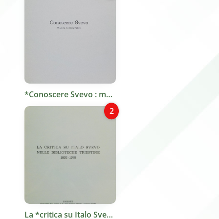
*Conoscere Svevo : mostra bibliografica : Castello di S. Giusto, Sala Caprin, 21 luglio- 31 agosto, Trieste, 1979 / a cura di A. Crozzoli. - Trieste : Editoriale libraria, 1979. - 51 p. : ill. ; 24 cm. ((Catalogo
2
La *critica su Italo Svevo nelle biblioteche triestine, 1892-1978 / bibliografia a cura di Attilio Bonduri ; con un saggio di Bruno Maier su La critica sveviana contemporanea. - Trieste : Comitato per le celebrazioni sveviane, 1979. - 69 p. ; 24 cm. (((In testa al frontespizio.: Università degli studi di Trieste, Biblioteca civica Attilio Hortis