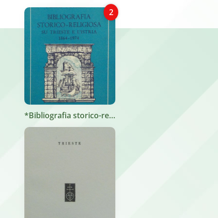
2
*Bibliografia storico-religiosa su Trieste e l'Istria : (1864-1974) / P. Zovatto, P.A.Passolunghi. - Roma : Multigrafica, 1978. - XXIII, 188 p., 8 p. di tav. ; 22 cm