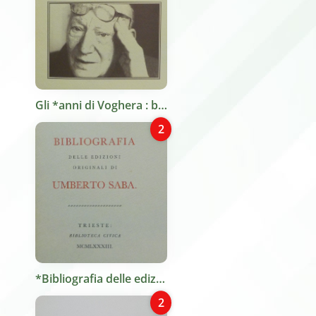
Gli *anni di Voghera : bibliografia degli scritti 1945-1996 / Maria Pia Conedera. - Trieste : Alcione, 1997. - 109 p. ; 24 cm.
2
*Bibliografia delle edizioni originali di Umberto Saba / Giordano Castellani. - Trieste : Biblioteca civica, 1983. - XIII, 72 p., [13] c. di tav. ; 21 cm + 1 pieghevole di indici. ((Edizione di 1550 esemplari numerati.
2