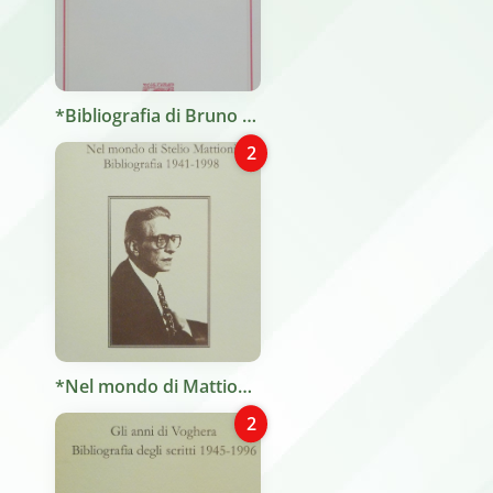
*Bibliografia di Bruno Maier / Diego Redivo ; prefazione di Elvio Guagnini. - Trieste : Circolo della cultura e delle arti, ©2003. - 138 p. ; 25 cm.
2
*Nel mondo di Mattioni : bibliografia 1941-1998 / Stefania Menegotto. - Trieste : Alcione, 1999. - 111 p. ; 24 cm.
2