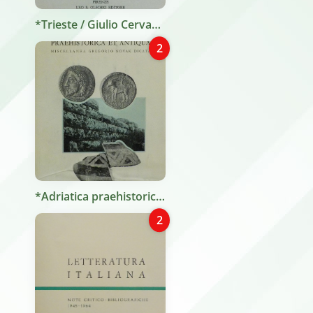
*Trieste / Giulio Cervani. - Firenze : Olschki, 1971. - P. 746-758 ; 24 c. ((Estr. da: Bibliografia dell'età del Risorgimento in onore di Alberto M. Ghisalberti, v. 1.
2
*Adriatica praehistorica et antiqua : Zbornik radova posvećen Grgi Novaku / V. Mirosavljević, D. Rendić-Miočević, M. Suić. - Zagreb : Sveučilite u Zagrebu, Arheoloki Institut Filozofskog Fakulteta, 1970. - XXXIV, 739 p., [8] carte di tav. ripiegate : ill. ; 24 cm.
2