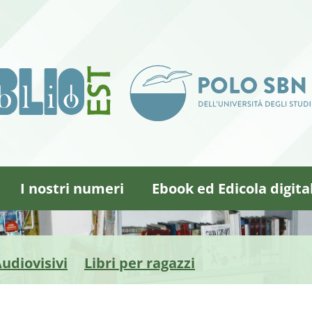
I nostri numeri
Ebook ed Edicola digita
udiovisivi
Libri per ragazzi