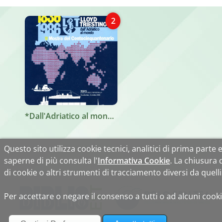
2
*Dall'Adriatico al mondo : mostra del centocinquantenario : Lloyd triestino, 1836-1986 : Trieste, Civico museo Revoltella, 15 settembre-15 ottobre 1986. - Trieste : Lloyd triestino di navigazione, 1986. - 407 p. : ill. ; 23x23 cm.
Questo sito utilizza cookie tecnici, analitici di prima parte e 
saperne di più consulta l'
Informativa Cookie
. La chiusura
di cookie o altri strumenti di tracciamento diversi da quelli 
Per accettare o negare il consenso a tutti o ad alcuni cooki