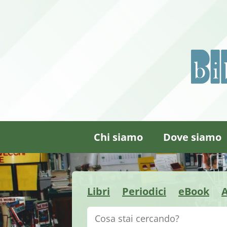
Chi siamo
Dove siamo
Libri
Periodici
eBook
A
Cerca su "Catalogo"