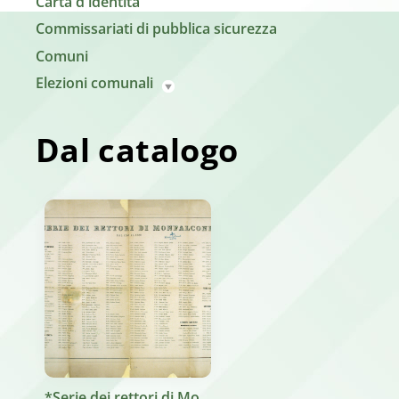
Carta d'identità
Commissariati di pubblica sicurezza
Comuni
Elezioni comunali
Dal catalogo
*Serie dei rettori di Monfalcone dal 1269 al 1880. - [Udine] : N. Mantica, 1880 (Udine : Tipografia Giuseppe Seitz). - 1 stampa ; 51x68 cm.