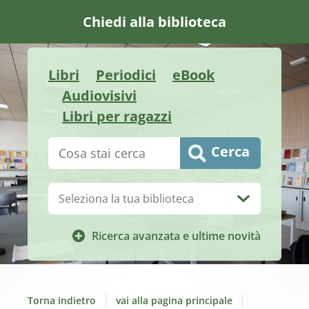
Chiedi alla biblioteca
Libri
Periodici
eBook
Audiovisivi
Libri per ragazzi
Cerca su "Catalogo"
Cerca
Biblioteca:
Ricerca avanzata e ultime novità
Torna indietro
vai alla pagina principale