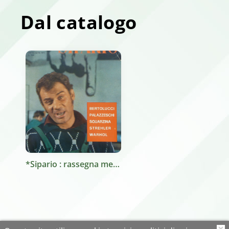
Dal catalogo
*Sipario : rassegna mensile dello spettacolo. - A. 1, n. 1 (mag. 1946)-. - Milano : L'isola, 1946-. - volumi : ill. ; 28 cm. ((Il complemento del titolo varia. - Editore almeno dal 1948: Bompiani; dal 1949: Ulisse; dal 1966: Bompiani; dal 1971: Roma : Sipario; da maggio 1976: Lecco : Nuova Sipario; dal 1980: Coop. Sipario; dal 1981: Milano : Phono Publishing Company; dal 1984: Centrex; dal n. 433/434 (1984): CAMA. - Ha come supplemento la collana Commedie