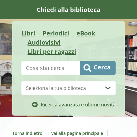
Chiedi alla biblioteca
Libri
Periodici
eBook
Audiovisivi
Libri per ragazzi
Cerca su "Catalogo"
Cerca
Biblioteca:
Ricerca avanzata e ultime novità
Torna indietro
vai alla pagina principale