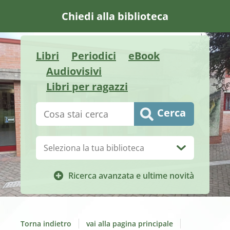
Chiedi alla biblioteca
Libri
Periodici
eBook
Audiovisivi
Libri per ragazzi
Cerca su "Catalogo"
Cerca
Biblioteca:
Ricerca avanzata e ultime novità
Torna indietro
vai alla pagina principale