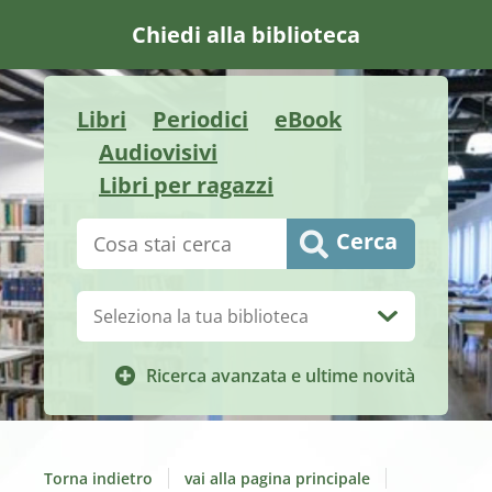
Chiedi alla biblioteca
Libri
Periodici
eBook
Audiovisivi
Libri per ragazzi
Cerca su "Catalogo"
Cerca
Biblioteca:
Ricerca avanzata e ultime novità
Torna indietro
vai alla pagina principale