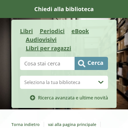
Chiedi alla biblioteca
Libri
Periodici
eBook
Audiovisivi
Libri per ragazzi
Cerca su "Catalogo"
Cerca
Biblioteca:
Ricerca avanzata e ultime novità
Torna indietro
vai alla pagina principale