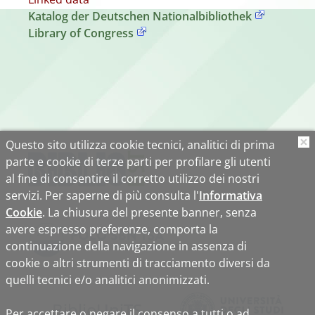
Katalog der Deutschen Nationalbibliothek
Library of Congress
Questo sito utilizza cookie tecnici, analitici di prima
O
parte e cookie di terze parti per profilare gli utenti
al fine di consentire il corretto utilizzo dei nostri
servizi. Per saperne di più consulta l'
Informativa
Cookie
. La chiusura del presente banner, senza
avere espresso preferenze, comporta la
continuazione della navigazione in assenza di
cookie o altri strumenti di tracciamento diversi da
quelli tecnici e/o analitici anonimizzati.
Biblio
Uni
TS
Per accettare o negare il consenso a tutti o ad