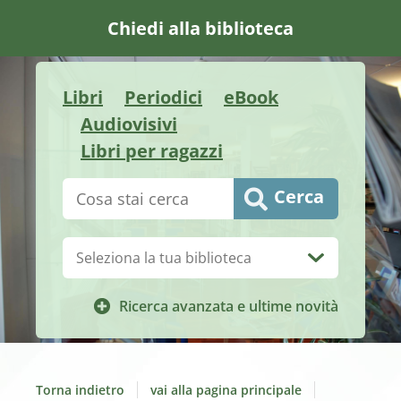
Chiedi alla biblioteca
Libri
Periodici
eBook
Audiovisivi
Libri per ragazzi
Cerca su "Catalogo"
Cerca
Biblioteca:
Ricerca avanzata e ultime novità
Torna indietro
vai alla pagina principale