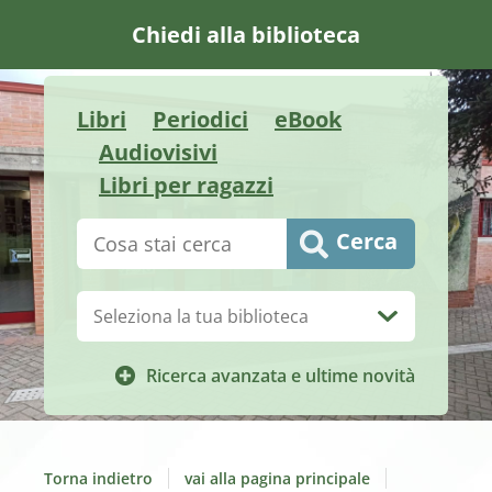
Chiedi alla biblioteca
Libri
Periodici
eBook
Audiovisivi
Libri per ragazzi
Cerca su "Catalogo"
Cerca
Biblioteca:
Ricerca avanzata e ultime novità
Torna indietro
vai alla pagina principale