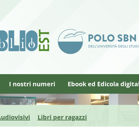
I nostri numeri
Ebook ed Edicola digita
udiovisivi
Libri per ragazzi