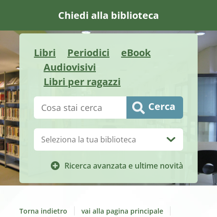
Chiedi alla biblioteca
Libri
Periodici
eBook
Audiovisivi
Libri per ragazzi
Cerca su "Catalogo"
Cerca
Biblioteca:
Ricerca avanzata e ultime novità
Torna indietro
vai alla pagina principale