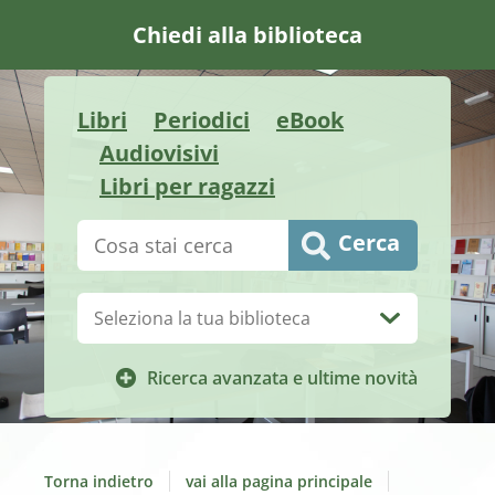
Chiedi alla biblioteca
Libri
Periodici
eBook
Audiovisivi
Libri per ragazzi
Cerca su "Catalogo"
Cerca
Biblioteca:
Ricerca avanzata e ultime novità
Torna indietro
vai alla pagina principale