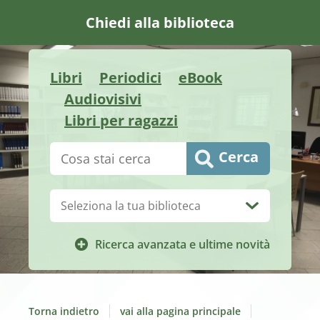
Chiedi alla biblioteca
Libri
Periodici
eBook
Audiovisivi
Libri per ragazzi
Cerca su "Catalogo"
Cerca
Biblioteca:
Ricerca avanzata e ultime novità
Torna indietro
vai alla pagina principale