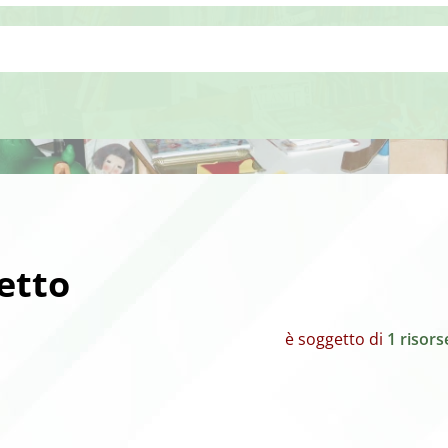
letto
è soggetto di
1 risors