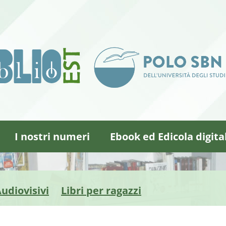
I nostri numeri
Ebook ed Edicola digita
udiovisivi
Libri per ragazzi