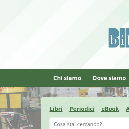
Chi siamo
Dove siamo
Libri
Periodici
eBook
A
Cerca su "Catalogo"