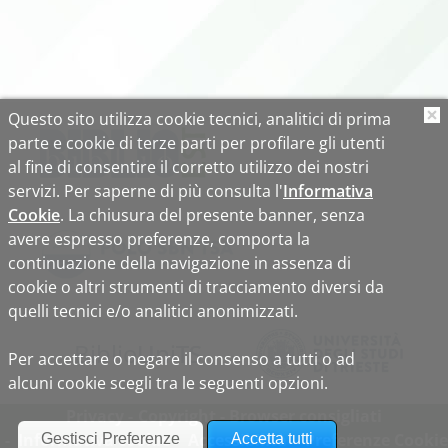
Questo sito utilizza cookie tecnici, analitici di prima
O
parte e cookie di terze parti per profilare gli utenti
al fine di consentire il corretto utilizzo dei nostri
servizi. Per saperne di più consulta l'
Informativa
Cookie
. La chiusura del presente banner, senza
avere espresso preferenze, comporta la
continuazione della navigazione in assenza di
cookie o altri strumenti di tracciamento diversi da
quelli tecnici e/o analitici anonimizzati.
Biblio
Uni
TS
Per accettare o negare il consenso a tutti o ad
alcuni cookie scegli tra le seguenti opzioni.
Privacy
Copyright
Browser consigliati
Informativa cookie
Accessibilità
Preferenze Cookie