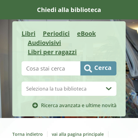
Chiedi alla biblioteca
Libri
Periodici
eBook
Audiovisivi
Libri per ragazzi
Cerca su "Catalogo"
Cerca
Biblioteca:
Ricerca avanzata e ultime novità
Torna indietro
vai alla pagina principale