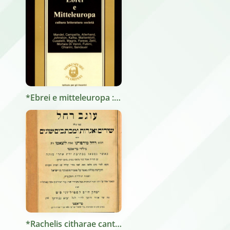
*Ebrei e mitteleuropa : cultura, letteratura, società / a cura di Quirino Principe. - Brescia : Shakespeare & Company ; Gorizia : Istituto per gli incontri culturali mitteleuropei, [1984]. - 444 p. ; 23 cm. ((Atti del Convegno tenuto a Gorizia nel 1982.
*Rachelis citharae cantus sive tergestinae matronae Rachelis Morpurgo e gente Lausatia carmina epistulae scripta nunc primum saecolaribus sacris natalis eius e manuscriptis descripsit commentariisque auxit Victorius Castiglioni addita commentatione de pöetriae vita de mulierum conditione apud hebraoes deque legibus metricis quibus carmina hebraica ab italis confecta adstringuntur = *Ugav Raḥel : kolel shirim ṿe-igrot u-mikhtavim shonim : ... ʻim heʻarot ṿe-tiḳunim ṿe-haḳdamah kolelet maʼamar ʻal matsav ha-nashim tokh bene Yiśraʼel ṿe-sipur toldot ha-meḥaberet : u-maʼamar ʻal bate ha-shir ha-nehugot etsel meshorere śefat ʻEver ha-aḥaronim asher be-Iṭalyah / [Rachele Morpurgo, Vittorio Castiglioni]. - Tergeste : [Vittorio Castiglioni editore], 1890 (Cracoviae : in edibus Iosephi Fischeri). - 118 p. ; 23 cm. ((Testo in ebraico. - Prefazione anche in italiano. - Doppio frontespizio in ebraico e latino.