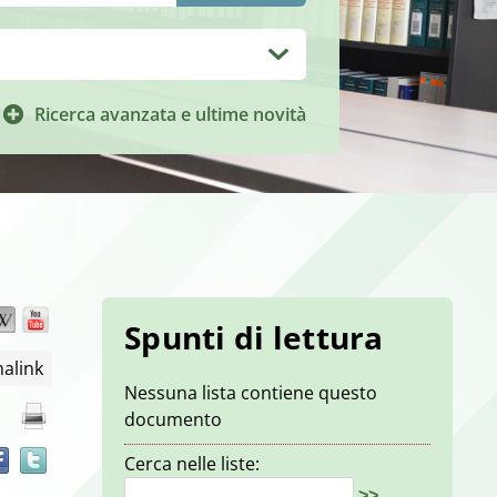
Ricerca avanzata e ultime novità
Wikipedia
YouTube
Trova
Spunti di lettura
il
alink
documento
Nessuna lista contiene questo
in
documento
altre
risorse
Cerca nelle liste:
>>