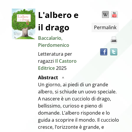
Dettaglio
L'albero e
Wikipedia
YouT
Trov
il
il drago
Permalink
docu
del
in
Baccalario,
altre
documento
Pierdomenico
risor
Letteratura per
ragazzi
Il Castoro
Editrice
2025
Abstract
Un giorno, ai piedi di un grande
albero, si schiude un uovo speciale.
A nascere è un cucciolo di drago,
bellissimo, curioso e pieno di
domande. L’albero risponde e lo
guida a scoprire il mondo. Il cucciolo
cresce, l’orizzonte è grande, e