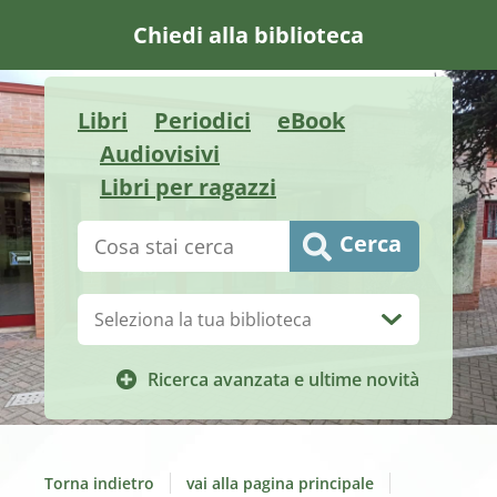
Chiedi alla biblioteca
Libri
Periodici
eBook
Audiovisivi
Libri per ragazzi
Cerca su "Catalogo"
Cerca
Biblioteca:
Ricerca avanzata e ultime novità
Torna indietro
vai alla pagina principale