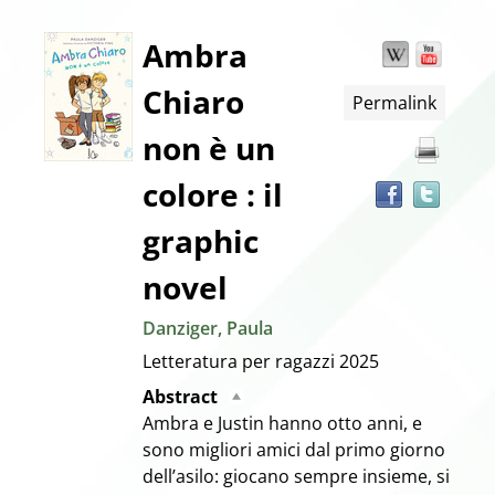
Dettaglio
Ambra
Wikipedia
YouT
Trov
il
Chiaro
Permalink
docu
del
in
non è un
altre
documento
risor
colore : il
graphic
novel
Danziger, Paula
Letteratura per ragazzi
2025
Abstract
Ambra e Justin hanno otto anni, e
sono migliori amici dal primo giorno
dell’asilo: giocano sempre insieme, si