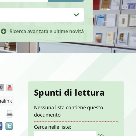
Ricerca avanzata e ultime novità
Wikipedia
YouTube
Trova
Spunti di lettura
il
alink
documento
Nessuna lista contiene questo
in
documento
altre
risorse
Cerca nelle liste:
>>