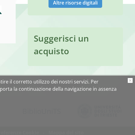
Altre risorse digitali
Suggerisci un
acquisto
ire il corretto utilizzo dei nostri servizi. Per
O
porta la continuazione della navigazione in assenza
Biblio
Uni
TS
referenze Cookie
Mappa del sito