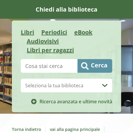
Chiedi alla biblioteca
Libri
Periodici
eBook
Audiovisivi
Libri per ragazzi
Cerca su "Catalogo"
Cerca
Biblioteca:
Ricerca avanzata e ultime novità
Torna indietro
vai alla pagina principale