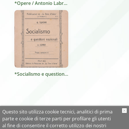
*Opere / Antonio Labriola ; a cura di Franco Sbarberi. - Napoli : F. Rossi, 1972. - 556 p. ; 22 cm.
*Socialismo e questioni nazionali in Istria / G. Tuntar. - Pola : La Terra d'Istria, 1905. - 7 p. ; 18 cm. ((Tit. della cop.
Questo sito utilizza cookie tecnici, analitici di prima
O
parte e cookie di terze parti per profilare gli utenti
al fine di consentire il corretto utilizzo dei nostri