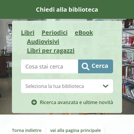
Chiedi alla biblioteca
Libri
Periodici
eBook
Audiovisivi
Libri per ragazzi
Cerca su "Catalogo"
Cerca
Biblioteca:
Ricerca avanzata e ultime novità
Torna indietro
vai alla pagina principale