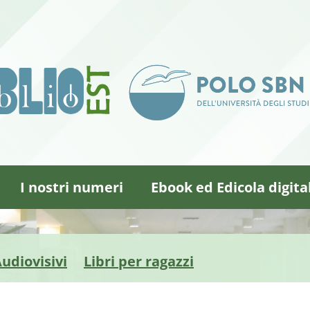
I nostri numeri
Ebook ed Edicola digita
udiovisivi
Libri per ragazzi